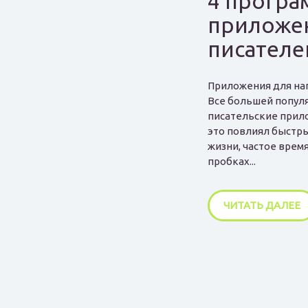
4 програ
приложе
писателе
Приложения для нап
Все большей попул
писательские прил
это повлиял быстр
жизни, частое врем
пробках...
ЧИТАТЬ ДАЛЕЕ