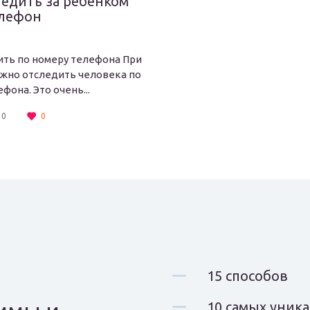
ледить за ребенком
елефон
ить по номеру телефона При
жно отследить человека по
фона. Это очень...
0
0
15 способов
10 самых уник