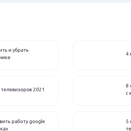
ить и убрать
4 
нике
8 
 телевизоров 2021
с 
вить работу google
5 
бках
т