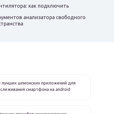
ентилятора: как подключить
рументов анализатора свободного
странства
0 лучших шпионских приложений для
слеживания смартфона на android
лучших способов синхронизации