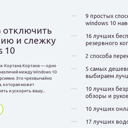
9 простых спо
windows 10 нав
а отключить
16 лучших бес
ию и слежку
резервного ко
s 10
2 способа пере
к Кортана Кортана — одно
5 самых дешев
различий между Windows 10
выбираем луч
рсиями. Это чрезвычайно
, которая может
10 лучших без
ть и ускорить вашу...
обзоры и руко
10 лучших онл
17 лучших вод