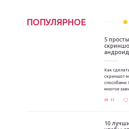
ПОПУЛЯРНОЕ
5 просты
скриншо
андроид
Как сделат
скриншот 
способами. 
многое зави
33
10 лучш