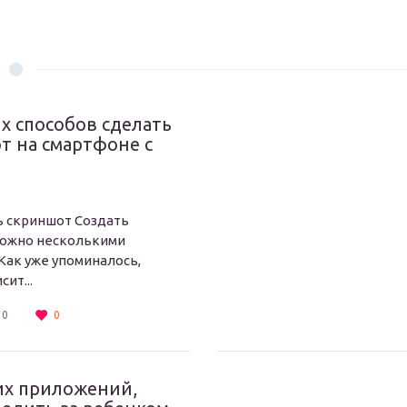
х способов сделать
т на смартфоне с
ь скриншот Создать
можно несколькими
Как уже упоминалось,
сит...
0
0
их приложений,