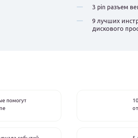
3 pin разъем в
9 лучших инст
дискового про
ые помогут
1
ome
от
урнала событий
5 