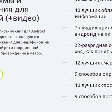
ммы и
ния для
10 лучших обл
й (+видео)
информации
7 лучших прил
исания книг для Android
андроид на пк
ярностью пользуются
ожения для смартфонов: на
32-разрядная 
ый ритм современной
x64, как понять
япровождение в метро,
12 лучших сма
9 способов оп
10 лучших спос
9 способов пос