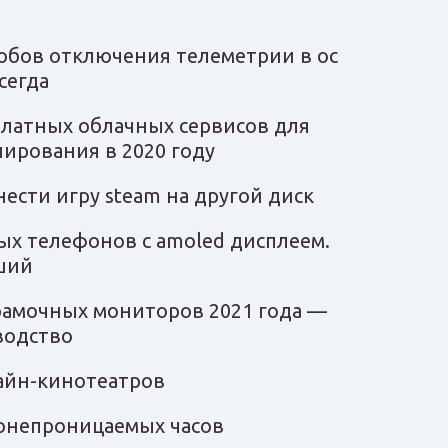
собов отключения телеметрии в ос
сегда
платных облачных сервисов для
пирования в 2020 году
нести игру steam на другой диск
ых телефонов с amoled дисплеем.
ший
рамочных мониторов 2021 года —
водство
айн-кинотеатров
онепроницаемых часов