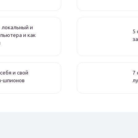
ь локальный и
5 
мпьютера и как
за
й
себя и свой
7 
м-шпионов
л