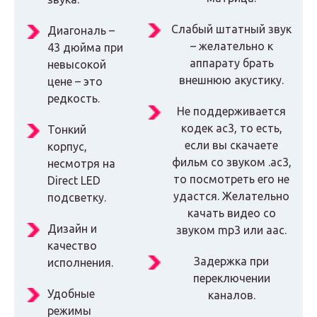
Слабый штатный звук
Диагональ –
– желательно к
43 дюйма при
аппарату брать
невысокой
внешнюю акустику.
цене – это
редкость.
Не поддерживается
кодек ac3, то есть,
Тонкий
если вы скачаете
корпус,
фильм со звуком .ac3,
несмотря на
то посмотреть его не
Direct LED
удастся. Желательно
подсветку.
качать видео со
Дизайн и
звуком mp3 или aac.
качество
Задержка при
исполнения.
переключении
Удобные
каналов.
режимы