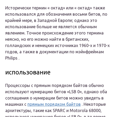
Исторически термин «
октад»
или «
октад» также
использовался для обозначения восьми битов, по
крайней мере, в Западной Европе; однако это
использование больше не является обычным
явлением. Точное происхождение этого термина
неясно, но его можно найти в британских,
голландских и немецких источниках 1960-х и 1970-х
годов, а также в документации по мэйнфреймам
Philips .
использование
Процессоры с
прямым
порядком
байтов
обычно
используют нумерацию битов «LSB 0», однако оба
соглашения о нумерации битов можно увидеть в
машинах с
прямым порядком байтов
. Некоторые
архитектуры, такие как SPARC и Motorola 68000,
используют нумерацию битов «LSB 0», в то время