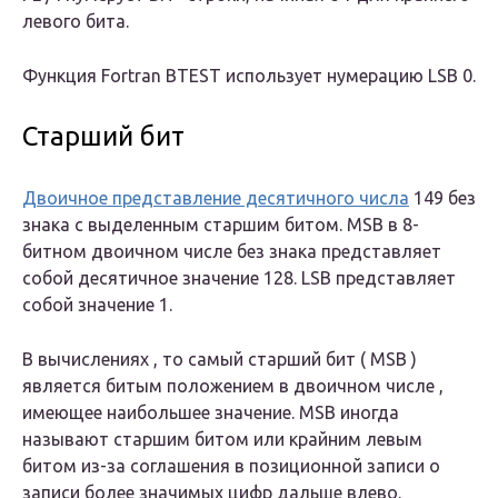
левого бита.
Функция Fortran
BTEST
использует нумерацию LSB 0.
Старший бит
Двоичное представление десятичного числа
149 без
знака с выделенным старшим битом. MSB в 8-
битном двоичном числе без знака представляет
собой десятичное значение 128. LSB представляет
собой значение 1.
В вычислениях , то
самый старший бит
(
MSB
)
является битым положением в двоичном числе ,
имеющее наибольшее значение. MSB иногда
называют старшим
битом
или
крайним
левым
битом
из-за соглашения в позиционной записи о
записи более значимых цифр дальше влево.