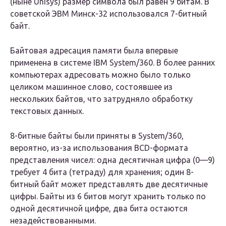
(ныне Unisys) размер символа был равен 9 битам. В
советской ЭВМ Минск-32 использовался 7-битный
байт.
Байтовая адресация памяти была впервые
применена в системе IBM System/360. В более ранних
компьютерах адресовать можно было только
целиком машинное слово, состоявшее из
нескольких байтов, что затрудняло обработку
текстовых данных.
8-битные байты были приняты в System/360,
вероятно, из-за использования BCD-формата
представления чисел: одна десятичная цифра (0—9)
требует 4 бита (тетраду) для хранения; один 8-
битный байт может представлять две десятичные
цифры. Байты из 6 битов могут хранить только по
одной десятичной цифре, два бита остаются
незадействованными.