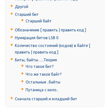
Другой
Старший бит
Старший байт
Обозначение [ править | править код ]
Нумерация битов LSB 0
Количество состояний (кодов) в байте [
править | править код ]
Биты, байты…..Теория
Что такое бит?
Что же такое байт?
Остальные ..байты
Путаница с кило..
Сначала старший и младший бит