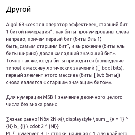
Другой
Algol 68 «сек
эля
оператор эффективен„старший бит
1 битой нумерация“ , как биты пронумерованы слева
направо, причем первый бит (биты
Эль
1)
быть„самым старшим бит“, и выражение (биты
эль
биты ширина) давая «младший значащий бит».
Точно так же, когда
биты
приводятся (приведение
типов) к массиву логических значений ([]
bool
bits),
первый элемент этого массива (биты [
lwb
биты])
снова является «
старшим
значащим битом».
Для нумерации MSB 1 значение двоичного целого
числа без знака равно
∑язнак равно1Nбя⋅2N-я{\ displaystyle \ sum _ {я = 1} ^
{N} b_ {i} \ cdot 2 ^ {Ni}}
PL / I нумерует
BIT-
строки, начиная с 1 для крайнего