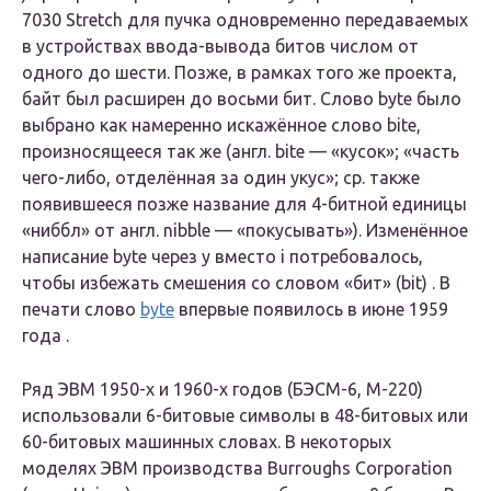
7030 Stretch для пучка одновременно передаваемых
в устройствах ввода-вывода битов числом от
одного до шести. Позже, в рамках того же проекта,
байт был расширен до восьми бит. Слово
byte
было
выбрано как намеренно искажённое слово
bite
,
произносящееся так же (англ. bite — «кусок»; «часть
чего-либо, отделённая за один укус»; ср. также
появившееся позже название для 4-битной единицы
«ниббл» от англ. nibble — «покусывать»). Изменённое
написание
byte
через
y
вместо
i
потребовалось,
чтобы избежать смешения со словом «бит» (
bit
) . В
печати слово
byte
впервые появилось в июне 1959
года .
Ряд ЭВМ 1950-х и 1960-х годов (БЭСМ-6, М-220)
использовали 6-битовые символы в 48-битовых или
60-битовых машинных словах. В некоторых
моделях ЭВМ производства Burroughs Corporation