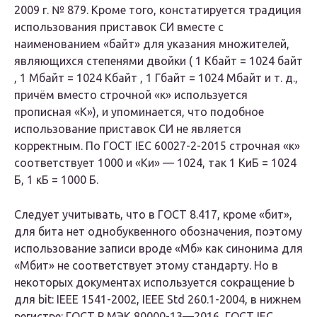
2009 г. № 879. Кроме того, констатируется традиция
использования приставок СИ вместе с
наименованием «байт» для указания множителей,
являющихся степенями двойки ( 1 Кбайт = 1024 байт
, 1 Мбайт = 1024 Кбайт , 1 Гбайт = 1024 Мбайт и т. д.,
причём вместо строчной «к» используется
прописная «К»), и упоминается, что подобное
использование приставок СИ не является
корректным. По ГОСТ IEC 60027-2-2015 строчная «к»
соответствует 1000 и «Ки» — 1024, так 1 КиБ = 1024
Б, 1 кБ = 1000 Б.
Следует учитывать, что в ГОСТ 8.417, кроме «бит»,
для бита нет однобуквенного обозначения, поэтому
использование записи вроде «Мб» как синонима для
«Мбит» не соответствует этому стандарту. Но в
некоторых документах используется сокращение b
для bit: IEEE 1541-2002, IEEE Std 260.1-2004, в нижнем
регистре: ГОСТ Р МЭК 80000-13—2016, ГОСТ IEC