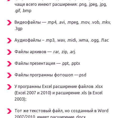
чаще всего имеют расширения: .png, .jpeg, .jpg,
.gif, .bmp
Видеофайлы — .mp4, .avi, .mpeg, .mov, .vob, .mkv,
.3gp
Аудиофайлы – .mp3, .wav, .midi, .wma, .ogg, .flac
Файлы архивов — .rar, .zip, .arj.
Файлы презентация — .ppt, .pptx
Файлы программы фотошоп —.psd
У программы Excel расширение файлов .xlsx
(Excel 2007 и 2010) и расширение .xls (в Excel
2003);
Тот же текстовый файл, но созданный в Word
2007/2010, имеет расширение .docx