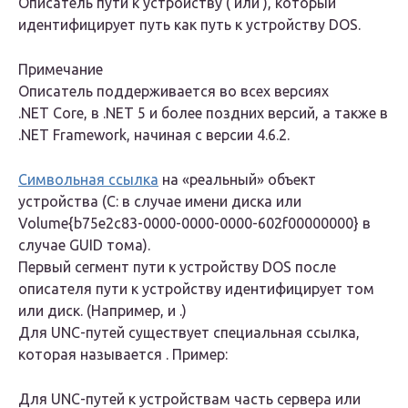
Описатель пути к устройству ( или ), который
идентифицирует путь как путь к устройству DOS.
Примечание
Описатель поддерживается во всех версиях
.NET Core, в .NET 5 и более поздних версий, а также в
.NET Framework, начиная с версии 4.6.2.
Символьная ссылка
на «реальный» объект
устройства (C: в случае имени диска или
Volume{b75e2c83-0000-0000-0000-602f00000000} в
случае GUID тома).
Первый сегмент пути к устройству DOS после
описателя пути к устройству идентифицирует том
или диск. (Например, и .)
Для UNC-путей существует специальная ссылка,
которая называется . Пример:
Для UNC-путей к устройствам часть сервера или