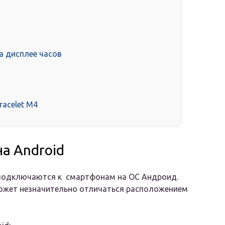
а дисплее часов
racelet M4
а Android
о подключаются к смартфонам на ОС Андроид.
может незначительно отличаться расположением