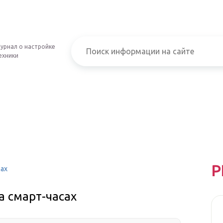
урнал о настройке
ехники
Р
сах
а смарт-часах