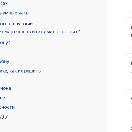
асах
а умные часы
ого на русский
 смарт-часов и сколько это стоит?
ону?
фону
ке, как их решить
гиона
one
асности
рдце