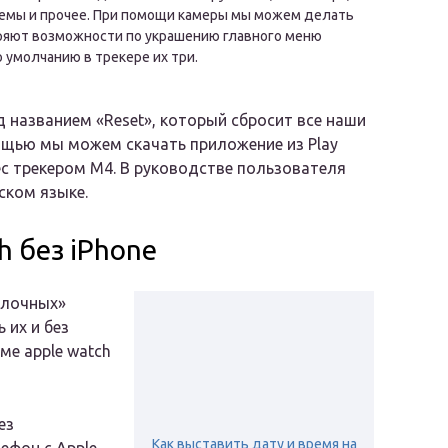
 темы и прочее. При помощи камеры мы можем делать
ряют возможности по украшению главного меню
о умолчанию в трекере их три.
 названием «Reset», который сбросит все наши
мощью мы можем скачать приложение из Play
ес трекером M4. В руководстве пользователя
ском языке.
h без iPhone
блочных»
 их и без
ме apple watch
ез
Как выставить дату и время на