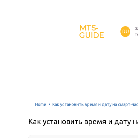
MTS-
Ж
RU
GUIDE
т
Home
Как установить время и дату на смарт-ча
Как установить время и дату н