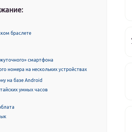
жание:
ском браслете
ежуточного» смартфона
го номера на нескольких устройствах
ну на базе Android
итайских умных часов
рблата
зык