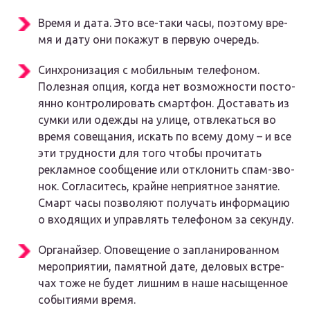
Вре­мя и дата. Это все-таки часы, поэто­му вре­
мя и дату они пока­жут в первую оче­редь.
Син­хро­ни­за­ция с мобиль­ным теле­фо­ном.
Полез­ная опция, когда нет воз­мож­но­сти посто­
ян­но кон­тро­ли­ро­вать смарт­фон. Доста­вать из
сум­ки или одеж­ды на ули­це, отвле­кать­ся во
вре­мя сове­ща­ния, искать по все­му дому – и все
эти труд­но­сти для того что­бы про­чи­тать
реклам­ное сооб­ще­ние или откло­нить спам-зво­
нок. Согла­си­тесь, крайне непри­ят­ное заня­тие.
Смарт часы поз­во­ля­ют полу­чать инфор­ма­цию
о вхо­дя­щих и управ­лять теле­фо­ном за секун­ду.
Орга­най­зер. Опо­ве­ще­ние о запла­ни­ро­ван­ном
меро­при­я­тии, памят­ной дате, дело­вых встре­
чах тоже не будет лиш­ним в наше насы­щен­ное
собы­ти­я­ми вре­мя.