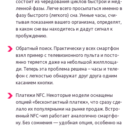
состо­ит из чере­до­ва­ния цик­лов быст­рой и мед­
лен­ной фазы. Лег­че все­го про­сы­пать­ся имен­но в
фазу быст­ро­го (лег­ко­го) сна. Умные часы, счи­
ты­вая пока­за­ния ваше­го орга­низ­ма, опре­де­лят,
в каком сне вы нахо­ди­тесь и дадут сиг­нал к
про­буж­де­нию.
Обрат­ный поиск. Прак­ти­че­ски у всех смарт­фон
взял при­мер с теле­ви­зи­он­но­го пуль­та и посто­
ян­но теря­ет­ся даже на неболь­шой жил­пло­ща­
ди. Теперь эта про­бле­ма реше­на – часы и теле­
фон с лег­ко­стью обна­ру­жат друг дру­га одним
каса­ни­ем кноп­ки.
Пла­те­жи NFC. Неко­то­рые моде­ли осна­ще­ны
опци­ей «бес­кон­такт­ный пла­теж», что сра­зу сде­
ла­ло их попу­ляр­ны­ми на рын­ке про­даж. Встро­
ен­ный NFC-чип рабо­та­ет ана­ло­гич­но смарт­фо­
ну. Без сомне­ния — удоб­ная опция, осо­бен­но на