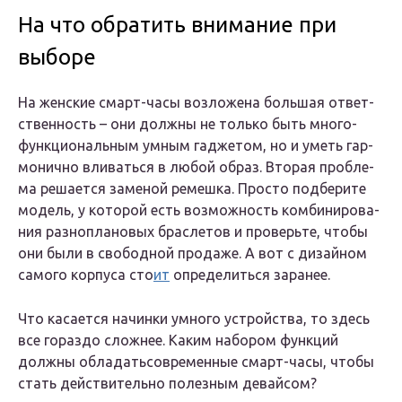
На что обратить внимание при
выборе
На жен­ские смарт-часы воз­ло­же­на боль­шая ответ­
ствен­ность – они долж­ны не толь­ко быть мно­го­
функ­ци­о­наль­ным умным гад­же­том, но и уметь гар­
мо­нич­но вли­вать­ся в любой образ. Вто­рая про­бле­
ма реша­ет­ся заме­ной ремеш­ка. Про­сто под­бе­ри­те
модель, у кото­рой есть воз­мож­ность ком­би­ни­ро­ва­
ния раз­но­пла­но­вых брас­ле­тов и про­верь­те, что­бы
они были в сво­бод­ной про­да­же. А вот с дизай­ном
само­го кор­пу­са сто­
ит
опре­де­лить­ся зара­нее.
Что каса­ет­ся начин­ки умно­го устрой­ства, то здесь
все гораз­до слож­нее. Каким набо­ром функ­ций
долж­ны обла­дать­со­вре­мен­ные смарт-часы, что­бы
стать дей­стви­тель­но полез­ным девай­сом?