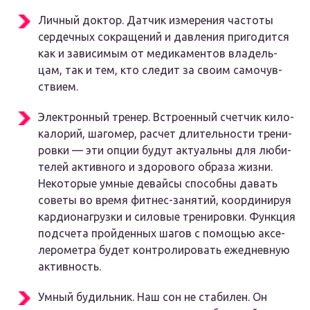
Лич­ный док­тор. Дат­чик изме­ре­ния часто­ты
сер­деч­ных сокра­ще­ний и дав­ле­ния при­го­дит­ся
как и зави­си­мым от меди­ка­мен­тов вла­дель­
цам, так и тем, кто сле­дит за сво­им само­чув­
стви­ем.
Элек­трон­ный тре­нер. Встро­ен­ный счет­чик кило­
ка­ло­рий, шаго­мер, рас­чет дли­тель­но­сти тре­ни­
ров­ки — эти опции будут акту­аль­ны для люби­
те­лей актив­но­го и здо­ро­во­го обра­за жиз­ни.
Неко­то­рые умные девай­сы спо­соб­ны давать
сове­ты во вре­мя фит­нес-заня­тий, коор­ди­ни­руя
кар­ди­о­на­груз­ки и сило­вые тре­ни­ров­ки. Функ­ция
под­сче­та прой­ден­ных шагов с помо­щью аксе­
ле­ро­мет­ра будет кон­тро­ли­ро­вать еже­днев­ную
актив­ность.
Умный будиль­ник. Наш сон не ста­би­лен. Он