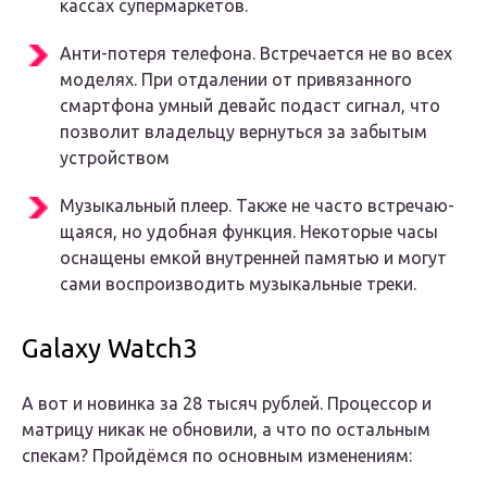
кас­сах супер­мар­ке­тов.
Анти-поте­ря теле­фо­на. Встре­ча­ет­ся не во всех
моде­лях. При отда­ле­нии от при­вя­зан­но­го
смарт­фо­на умный девайс подаст сиг­нал, что
поз­во­лит вла­дель­цу вер­нуть­ся за забы­тым
устрой­ством
Музы­каль­ный пле­ер. Так­же не часто встре­ча­ю­
ща­я­ся, но удоб­ная функ­ция. Неко­то­рые часы
осна­ще­ны емкой внут­рен­ней памя­тью и могут
сами вос­про­из­во­дить музы­каль­ные тре­ки.
Galaxy Watch3
А вот и новинка за 28 тысяч рублей. Процессор и
матрицу никак не обновили, а что по остальным
спекам? Пройдёмся по основным изменениям: