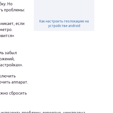
ку. Но
ть проблемы:
Как настроить геолокацию на
никает, если
устройстве android
метро.
овится»
ль забыл
ожений,
астройках».
тключить
ючить аппарат.
ужно сбросить
 исправить проблему, вероятно, неисправна