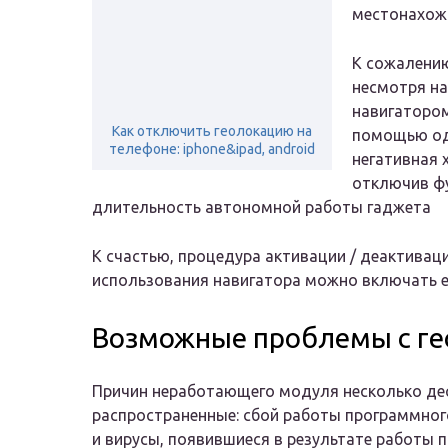
местонахож
К сожалению
несмотря на
навигатором,
Как отключить геолокацию на
помощью од
телефоне: iphone&ipad, android
негативная 
отключив ф
длительность автономной работы гаджета
К счастью, процедура активации / деактивац
использования навигатора можно включать е
Возможные проблемы с ге
Причин неработающего модуля несколько де
распространенные: сбой работы программног
и вирусы, появившиеся в результате работы 