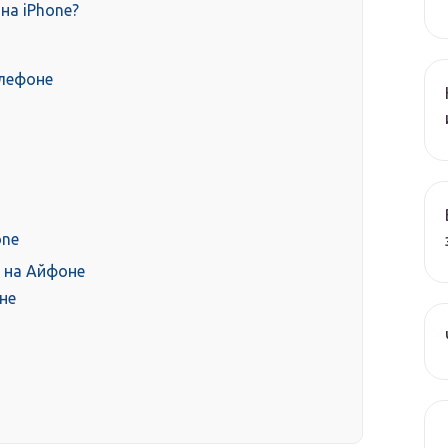
на iPhone?
елефоне
one
 на Айфоне
не