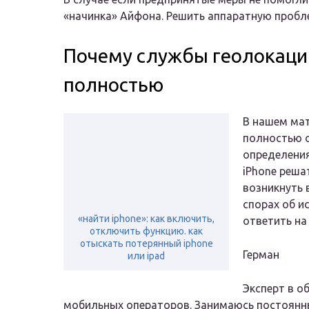
«начинка» Айфона. Решить аппаратную пробле
Почему службы геолокаци
полностью
В нашем мат
полностью 
определения
iPhone реша
возникнуть 
спорах об и
«найти iphone»: как включить,
ответить на
отключить функцию. как
отыскать потерянный iphone
Герман
или ipad
Эксперт в о
мобильных операторов. Занимаюсь постоянн