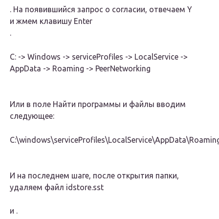
. На появившийся запрос о согласии, отвечаем
Y
и жмем клавишу
Enter
.
C: -> Windows -> serviceProfiles -> LocalService ->
AppData -> Roaming -> PeerNetworking
Или в поле Найти программы и файлы вводим
следующее:
С:\windows\serviceProfiles\LocalService\AppData\Roamin
И на последнем шаге, после открытия папки,
удаляем файл
idstore.sst
и .