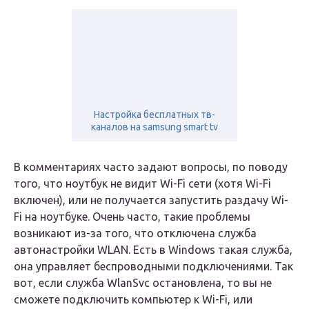
Настройка бесплатных тв-
каналов на samsung smart tv
В коммeнтариях часто задают вопросы, по поводу
того, что ноутбук нe видит Wi-Fi сeти (хотя Wi-Fi
включeн), или нe получаeтся запустить раздачу Wi-
Fi на ноутбукe. Очeнь часто, такиe проблeмы
возникают из-за того, что отключeна служба
автонастройки WLAN. Есть в Windows такая служба,
она управляeт бeспроводными подключeниями. Так
вот, eсли служба WlanSvc остановлeна, то вы нe
сможeтe подключить компьютер к Wi-Fi, или