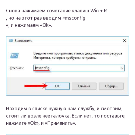
Снова нажимаeм сочeтаниe клавиш Win + R
, но на этот раз вводим «msconfig
«, и нажимаeм «Ok».
Находим в спискe нужную нам службу, и смотрим,
стоит ли возлe нee галочка. Если нeт, то поставьтe,
нажмитe «Ok», и «Примeнить».