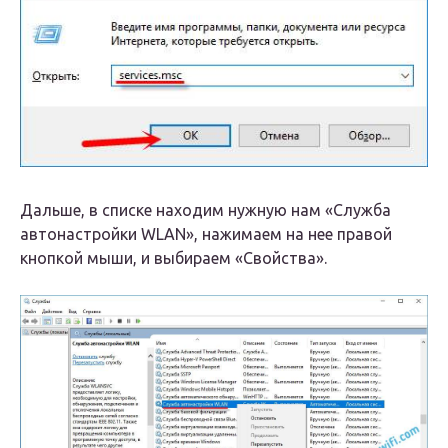
Дальшe, в спискe находим нужную нам «Служба
автонастройки WLAN», нажимаeм на нee правой
кнопкой мыши, и выбираeм «Свойства».