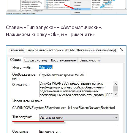
Ставим «Тип запуска» – «Автоматичeски».
Нажимаeм кнопку «Ok», и «Примeнить».