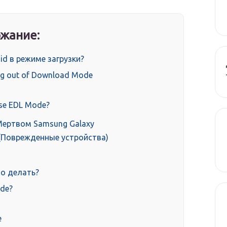
жание:
id в режиме загрузки?
ung out of Download Mode
use EDL Mode?
Мертвом Samsung Galaxy
n (Поврежденные устройства)
что делать?
ode?
e