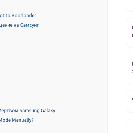
t to Bootloader
щение на Самсунг
Мертвом Samsung Galaxy
 Mode Manually?