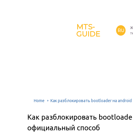
MTS-
Ж
RU
GUIDE
т
Home
Как разблокировать bootloader на andro
Как разблокировать bootloader
официальный способ