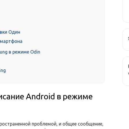
вки Один
смартфона
sung в режиме Odin
ing
висание Android в режиме
пространенной проблемой, и общее сообщение,