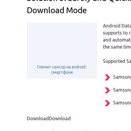
Download Mode
Android Data 
supports to r
and automatic
the same time
Supported S
Глючит сенсор на android-
смартфоне
Samsung
Samsung
Samsung
DownloadDownload