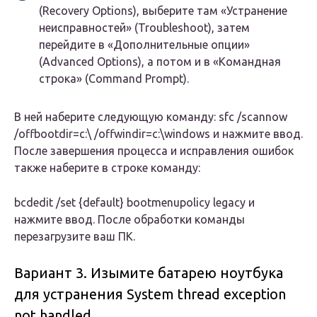
(Recovery Options), выберите там «Устранение
неисправностей» (Troubleshoot), затем
перейдите в «Дополнительные опции»
(Advanced Options), а потом и в «Командная
строка» (Command Prompt).
В ней наберите следующую команду: sfc /scannow
/offbootdir=c:\ /offwindir=c:\windows и нажмите ввод.
После завершения процесса и исправления ошибок
также наберите в строке команду:
bcdedit /set {default} bootmenupolicy legacy и
нажмите ввод. После обработки команды
перезагрузите ваш ПК.
Вариант 3. Изымите батарею ноутбука
для устранения System thread exception
not handled