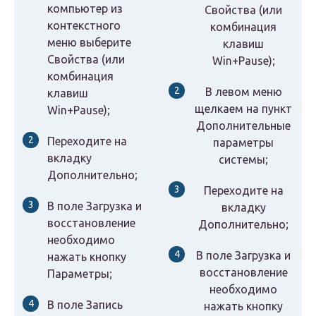
компьютер из
Свойства (или
контекстного
комбинация
меню выберите
клавиш
Свойства (или
Win+Pause);
комбинация
В левом меню
клавиш
щелкаем на пункт
Win+Pause);
Дополнительные
Переходите на
параметры
вкладку
системы;
Дополнительно;
Переходите на
В поле Загрузка и
вкладку
восстановление
Дополнительно;
необходимо
В поле Загрузка и
нажать кнопку
восстановление
Параметры;
необходимо
В поле Запись
нажать кнопку