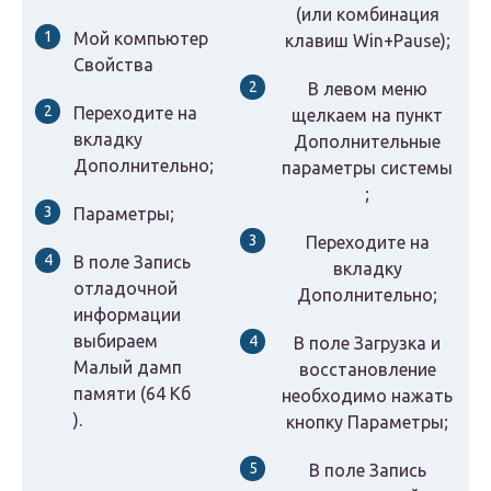
(или комбинация
Мой компьютер
клавиш Win+Pause);
Свойства
В левом меню
Переходите на
щелкаем на пункт
вкладку
Дополнительные
Дополнительно;
параметры системы
;
Параметры;
Переходите на
В поле
Запись
вкладку
отладочной
Дополнительно;
информации
выбираем
В поле Загрузка и
Малый дамп
восстановление
памяти (64 Кб
необходимо нажать
).
кнопку
Параметры;
В поле
Запись