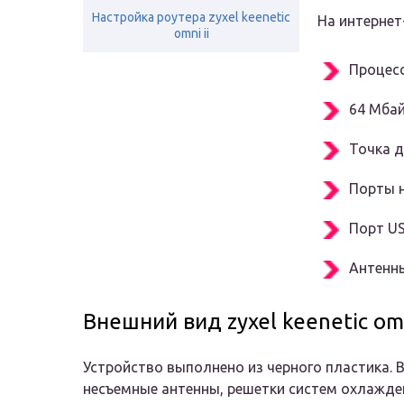
Настройка роутера zyxel keenetic
На интернет
omni ii
Процесс
64 Мбай
Точка д
Порты н
Порт US
Антенны
Внешний вид zyxel keenetic om
Устройство выполнено из черного пластика. В
несъемные антенны, решетки систем охлажде