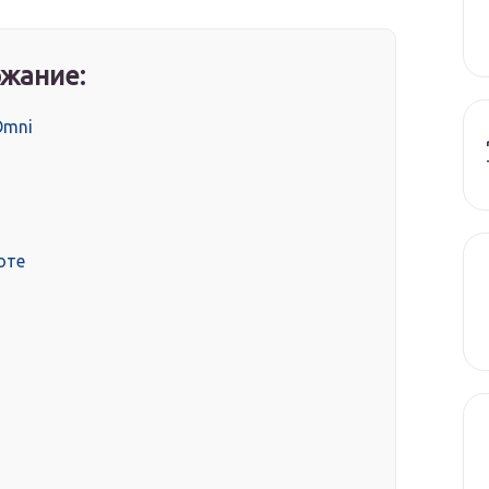
жание:
Omni
оте