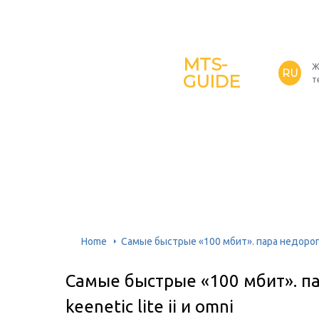
MTS-
Ж
RU
GUIDE
т
Home
Самые быстрые «100 мбит». пара недорогих 
Самые быстрые «100 мбит». па
keenetic lite ii и omni