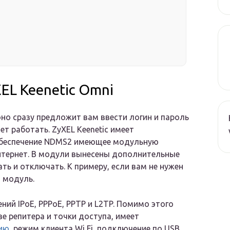
EL Keenetic Omni
но сразу предложит вам ввести логин и пароль
ет работать. ZyXEL Keenetic имеет
обеспечение NDMS2 имеющее модульную
Интернет. В модули вынесены дополнительные
ть и отключать. К примеру, если вам не нужен
 модуль.
ний IPoE, PPPoE, PPTP и L2TP. Помимо этого
ве репитера и точки доступа, имеет
нию
, режим клиента Wi Fi, подключение по USB