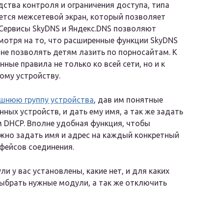
дства контроля и ограничения доступа, типа
ется межсетевой экран, который позволяет
 Сервисы SkyDNS и Яндекс.DNS позволяют
смотря на то, что расширенные функции SkyDNS
не позволять детям лазить по порносайтам. К
ные правила не только ко всей сети, но и к
ому устройству.
шнюю группу устройства
, дав им понятные
ных устройств, и дать ему имя, а так же задать
м DHCP. Вполне удобная функция, чтобы
ожно задать имя и адрес на каждый конкретный
рфейсов соединения.
 у вас установлены, какие нет, и для каких
ыбрать нужные модули, а так же отключить