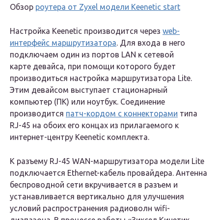
Обзор
роутера от Zyxel модели Keenetic start
Настройка Keenetic производится через
web-
интерфейс маршрутизатора
. Для входа в него
подключаем один из портов LAN к сетевой
карте девайса, при помощи которого будет
производиться настройка маршрутизатора Lite.
Этим девайсом выступает стационарный
компьютер (ПК) или ноутбук. Соединение
производится
патч-кордом с коннекторами
типа
RJ-45 на обоих его концах из прилагаемого к
интернет-центру Keenetic комплекта.
К разъему RJ-45 WAN-маршрутизатора модели Lite
подключается Ethernet-кабель провайдера. Антенна
беспроводной сети вкручивается в разъем и
устанавливается вертикально для улучшения
условий распространения радиоволн wifi-