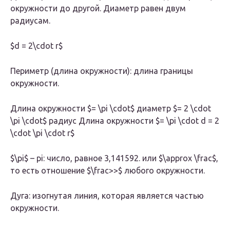
окружности до другой. Диаметр равен двум
радиусам.
$d = 2\cdot r$
Периметр (длина окружности): длина границы
окружности.
Длина окружности $= \pi \cdot$ диаметр $= 2 \cdot
\pi \cdot$ радиус Длина окружности $= \pi \cdot d = 2
\cdot \pi \cdot r$
$\pi$ – pi: число, равное 3,141592. или $\approx \frac$,
то есть отношение $\frac>>$ любого окружности.
Дуга: изогнутая линия, которая является частью
окружности.