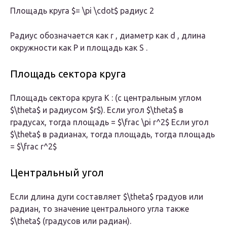
Площадь круга $= \pi \cdot$ радиус 2
Радиус обозначается как r , диаметр как d , длина
окружности как P и площадь как S .
Площадь сектора круга
Площадь сектора круга K : (с центральным углом
$\theta$ и радиусом $r$). Если угол $\theta$ в
градусах, тогда площадь = $\frac \pi r^2$ Если угол
$\theta$ в радианах, тогда площадь, тогда площадь
= $\frac r^2$
Центральный угол
Если длина дуги составляет $\theta$ градуов или
радиан, то значение центрального угла также
$\theta$ (градусов или радиан).