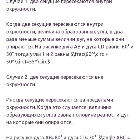
Случай 1: два секущие пересекаются внутри
окружности.
Когда две секущие пересекаются внутри
окружности, величина образованных угла, в два
раза меньше суммы величин дуг, на которые они
опираются. На рисунке дуга AB и дуга CD равны 60° и
50° тогда углы 1 и 2 равны $\frac(60^\circ +
50^\circ)=55^\circ$
Случай 2: две секущие пересекаются вне
окружности.
Иногда секущие пересекаются за пределами
окружности. Когда это случается, величина
образующихся углов равна половине разности дуг,
на которые они опираются.
На рисунке дуга AB=80° и дуги CD=30°. $\angle ABC =