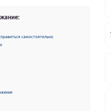
жание:
справиться самостоятельно
но
ражение