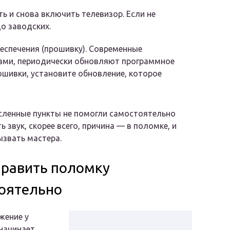
ь и снова включить телевизор. Если не
до заводских.
еспечения (прошивку). Современные
ками, периодически обновляют программное
рошивки, установите обновление, которое
сленные пункты не помогли самостоятельно
 звук, скорее всего, причина — в поломке, и
ызвать мастера.
править поломку
оятельно
жение у
начинает