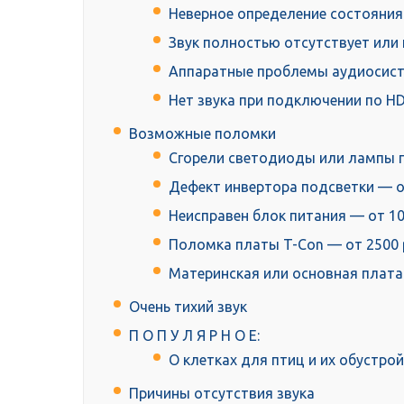
Неверное определение состояния
Звук полностью отсутствует или 
Аппаратные проблемы аудиосис
Нет звука при подключении по H
Возможные поломки
Сгорели светодиоды или лампы п
Дефект инвертора подсветки — от
Неисправен блок питания — от 10
Поломка платы T-Con — от 2500 
Материнская или основная плата 
Очень тихий звук
П О П У Л Я Р Н О Е:
О клетках для птиц и их обустро
Причины отсутствия звука