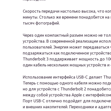
Скорость передачи настолько высока, что ко
минуты. Столько же времени понадобится на 
тысяч фотографий.
Через один компактный разъем можно не толь
устройства. В современной реализации испол
пользователей. Энергия может передаваться ч
подзаряжаться как подключенное устройство,
Thunderbolt 3 поддерживает мощность до 10
один кабель нескольких мощных устройств и
Использование интерфейса USB-C делает Thun
Теперь с помощью одного кабеля можно подк
но для устройств с Thunderbolt 2 понадобитс
между собой устройства Apple с интерфейсом T
Порт USB-C отлично подойдет для подключе
и внешних накопителей. Переходники и адап