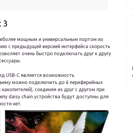
 3
наиболее мощным и универсальным портом из
нию с предыдущей версией интерфейса скорость
позволяет очень быстро подключать друг к другу
сессуары.
ед USB-C является возможность
зъему можно подключить до 6 периферийных
накопителей), соединяя их друг с другом при
пу daisy chain устройства будут доступны для
ости нет.