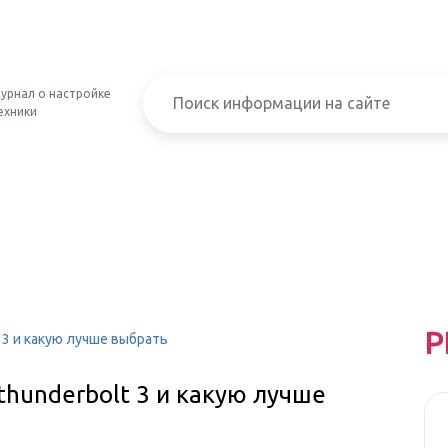
урнал о настройке
ехники
Р
t 3 и какую лучше выбрать
thunderbolt 3 и какую лучше