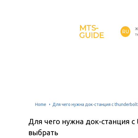
MTS-
Ж
RU
GUIDE
т
Home
Для чего нужна док-станция с thunderbol
Для чего нужна док-станция с 
выбрать