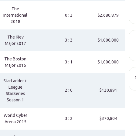
The
International
0 : 2
$2,680,879
2018
The Kiev
3 : 2
$1,000,000
Major 2017
The Boston
3 : 1
$1,000,000
Major 2016
StarLadder i-
League
2 : 0
$120,891
StarSeries
Season 1
World Cyber
3 : 2
$370,804
Arena 2015