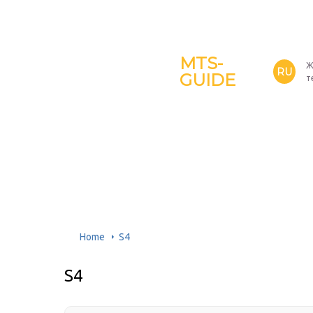
MTS-
Ж
RU
GUIDE
т
Home
S4
S4