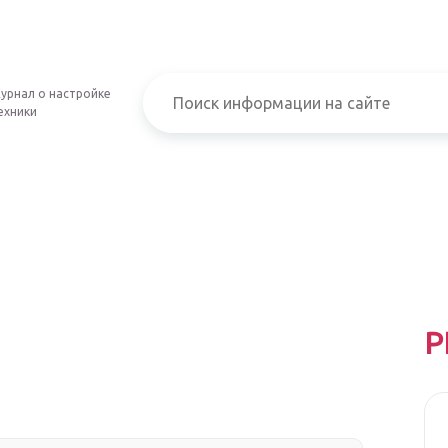
урнал о настройке
ехники
Р