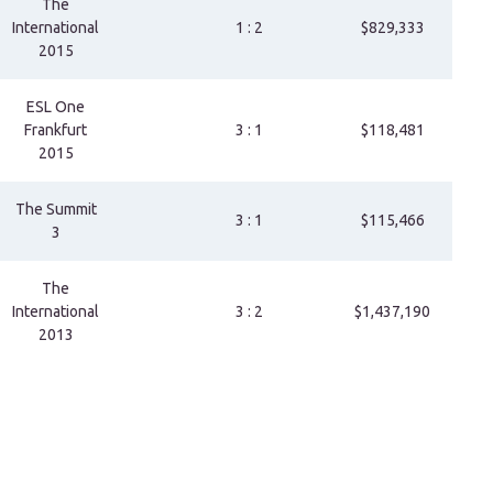
The
International
1 : 2
$829,333
2015
ESL One
Frankfurt
3 : 1
$118,481
2015
The Summit
3 : 1
$115,466
3
The
International
3 : 2
$1,437,190
2013