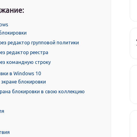
жание:
dows
 блокировки
ез редактор групповой политики
ез редактор реестра
рез командную строку
вки в Windows 10
 экране блокировки
крана блокировки в свою коллекцию
ля
твия