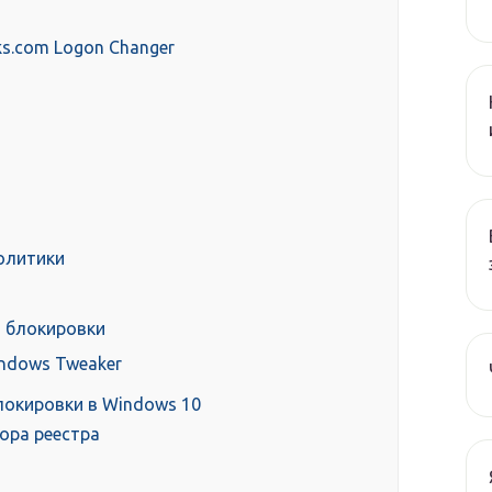
ks.com Logon Changer
олитики
а блокировки
indows Tweaker
локировки в Windows 10
ора реестра