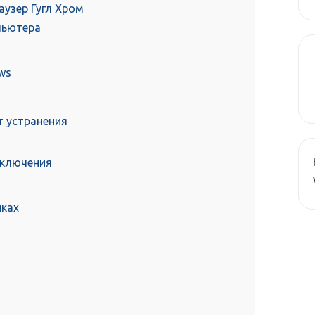
аузер Гугл Хром
пьютера
ws
т устранения
дключения
йках