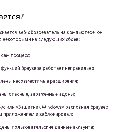
ается?
ускается веб-обозреватель на компьютере, он
с некоторыми из следующих сбоев:
 сам процесс;
 функций браузера работает неправильно;
влены несовместимые расширения;
ены опасные, зараженные адоны;
ус или «Защитник Windows» распознал браузер
м приложением и заблокировал;
ены пользовательские данные аккаунта;