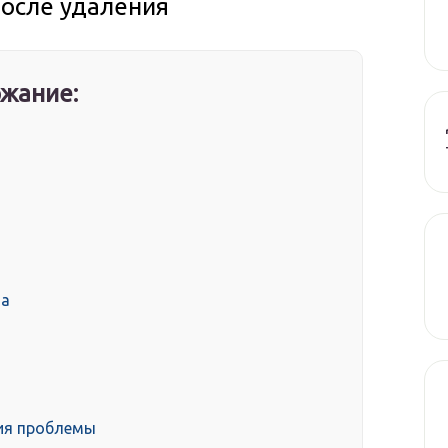
после удаления
жание:
та
ния проблемы