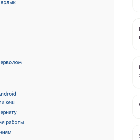
 ярлык
йерволом
Android
ли кеш
тернету
емя работы
ениям