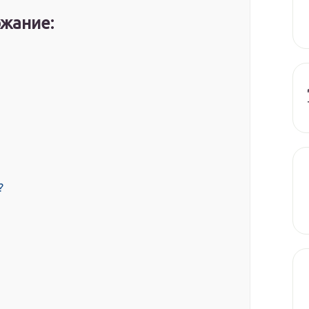
жание:
?