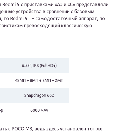
 Redmi 9 с приставками «А» и «С» представляли
енные устройства в сравнении с базовым
 то Redmi 9T – самодостаточный аппарат, по
теристикам превосходящий классическую
6.53”, IPS (FullHD+)
48МП + 8МП + 2МП + 2МП
Snapdragon 662
ор
6000 мАч
тать с POCO M3, ведь здесь установлен тот же