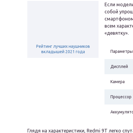
Если модели
собой упрощ
смартфоном,
всем харак
«девятку».
Рейтинг лучших наушников
Параметры
вкладышей 2021 года
Дисплей
Камера
Процессор
Аккумулят
Глядя на характеристики, Redmi 9T легко спу