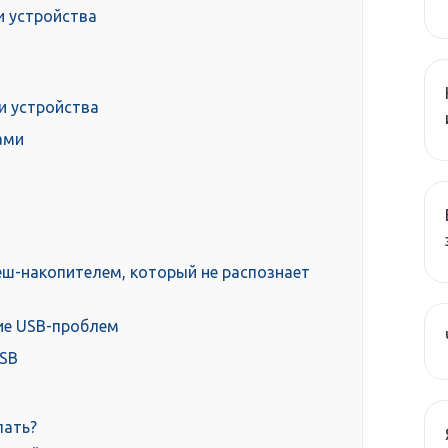
и устройства
и устройства
ами
еш-накопителем, который не распознает
чие USB-проблем
USB
лать?