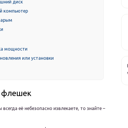
ешний диск
ой компьютер
старым
ки
тка мощности
бновления или установки
е флешек
 всегда её небезопасно извлекаете, то знайте –