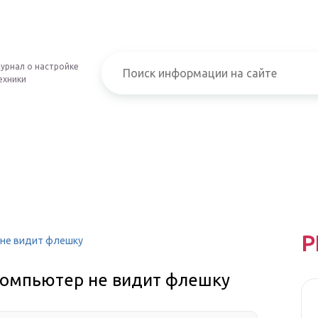
урнал о настройке
ехники
Р
 не видит флешку
 компьютер не видит флешку