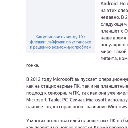
Android. Но
на этих опе
недавно. В 2
следующем г
планшет с О
Как установить винду 10 с
наше время 
флешки: лайфхаки по установке
популярност
и решению возможных проблем
мире. Такой
гиганта, ко
гонке.
В 2012 году Microsoft выпускает операционн
как на стационарные ПК, так и на планшетн
подход к сенсорным ПК, так как она уже име
Microsoft Tablet PC. Сейчас Microsoft испол
планшетов, которая носит название Windows 
У многих пользователей планшетных ПК на ба
как перейти на новую десятку. Кроме перехо