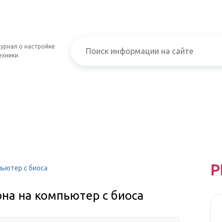
урнал о настройке
ехники
Р
пьютер с биоса
она на компьютер с биоса