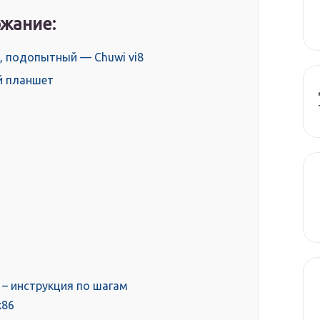
жание:
, подопытный — Chuwi vi8
й планшет
 – инструкция по шагам
x86