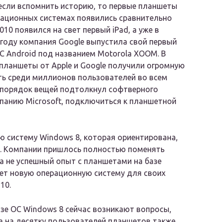
 если вспомнить историю, то первые планшеты
рационных системах появились сравнительно
010 появился на свет первый iPad, а уже в
оду компания Google выпустила свой первый
С Android под названием Motorola XOOM. В
планшеты от Apple и Google получили огромную
ь среди миллионов пользователей во всем
 порядок вещей подтолкнул софтверного
мпанию Microsoft, подключиться к планшетной
ую систему Windows 8, которая ориентирована,
ые. Компании пришлось полностью поменять
ла не успешный опыт с планшетами на базе
ьзует новую операционную систему для своих
10.
зе ОС Windows 8 сейчас возникают вопросы,
да на десятку пользователей планшетов также