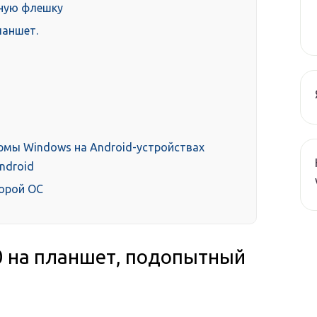
ную флешку
ланшет.
рмы Windows на Android-устройствах
ndroid
торой ОС
0 на планшет, подопытный