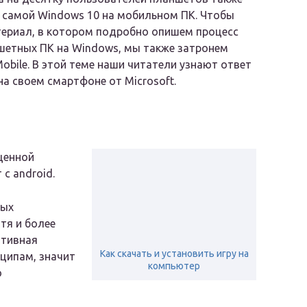
а самой Windows 10 на мобильном ПК. Чтобы
териал, в котором подробно опишем процесс
ншетных ПК на Windows, мы также затронем
bile. В этой теме наши читатели узнают ответ
на своем смартфоне от Microsoft.
ценной
с android.
ных
отя и более
ативная
Как скачать и установить игру на
ципам, значит
компьютер
ю