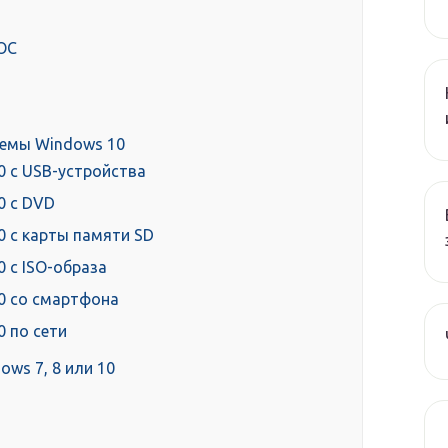
 ОС
темы Windows 10
0 с USB-устройства
0 с DVD
0 с карты памяти SD
 с ISO-образа
0 со смартфона
 по сети
ws 7, 8 или 10