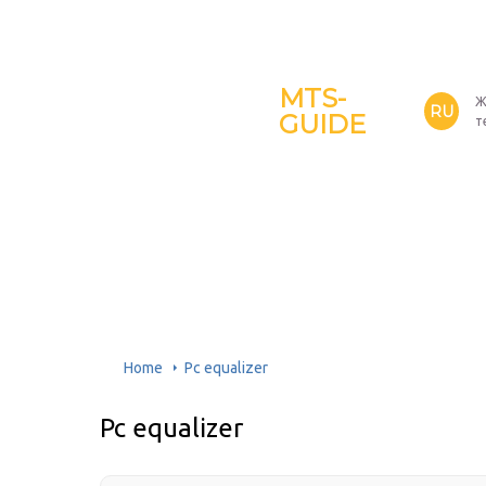
MTS-
Ж
RU
GUIDE
т
Home
Pc equalizer
Pc equalizer