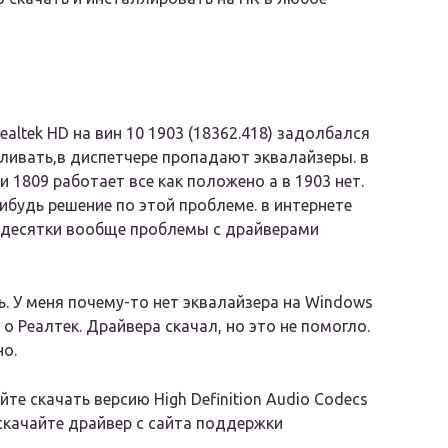
ealtek HD на вин 10 1903 (18362.418) задолбался
ливать,в диспетчере пропадают эквалайзеры. в
и 1809 работает все как положено а в 1903 нет.
нибудь решение по этой проблеме. в интернете
 десятки вообще проблемы с драйверами
. У меня почему-то нет эквалайзера на Windows
 о Реалтек. Драйвера скачал, но это не помогло.
но.
е скачать версию High Definition Audio Codecs
– скачайте драйвер с сайта поддержки