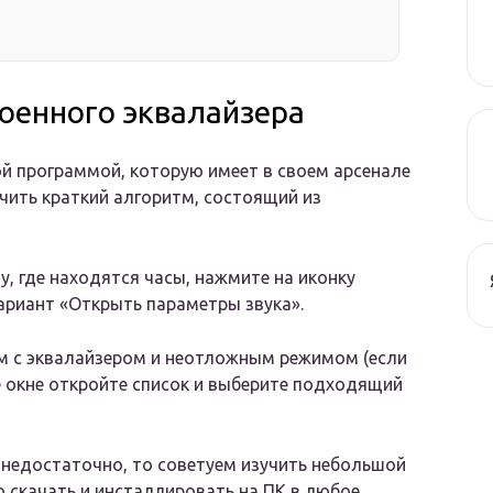
роенного эквалайзера
ой программой, которую имеет в своем арсенале
чить краткий алгоритм, состоящий из
у, где находятся часы, нажмите на иконку
ариант «Открыть параметры звука».
ом с эквалайзером и неотложным режимом (если
же окне откройте список и выберите подходящий
 недостаточно, то советуем изучить небольшой
 скачать и инсталлировать на ПК в любое