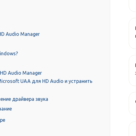
HD Audio Manager
indows?
k HD Audio Manager
icrosoft UAA для HD Audio и устранить
ение драйвера звука
вание
ере