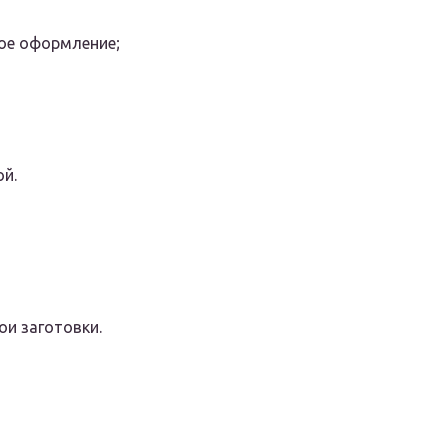
ное оформление;
ой.
ои заготовки.