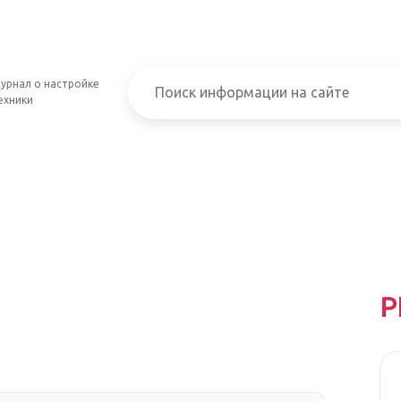
урнал о настройке
ехники
Р