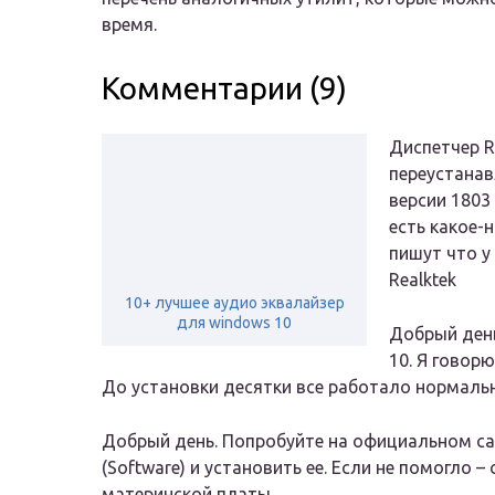
время.
Комментарии (9)
Диспетчер R
переустанав
версии 1803 
есть какое-
пишут что у
Realktek
10+ лучшее аудио эквалайзер
для windows 10
Добрый день
10. Я говорю
До установки десятки все работало нормаль
Добрый день. Попробуйте на официальном сайт
(Software) и установить ее. Если не помогло 
материнской платы.