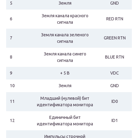
5
Земля
GND
Земля канала красного
6
RED RTN
сигнала
Земля канала зеленого
7
GREEN RTN
сигнала
Земля канала синего
8
BLUE RTN
сигнала
9
+ 5 B
VDC
10
Земля
GND
Младший (нулевой) бит
11
ID0
идентификатора монитора
Единичный бит
12
ID1
идентификатора монитора
Импульсы строчной