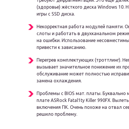
требуют дефрагментации. Это ещё далеко
(здоровье) жёсткого диска Windows 10. 
игры с SSD диска.
Некорректная работа модулей памяти. О
слоты и работать в двухканальном режи
на ошибки. Использование несовместим
привести к зависанию.
Перегрев комплектующих (троттлинг). Н
вызывает значительное понижение их пр
обслуживание может полностью исправит
замена охлаждения.
Проблемы с BIOS мат. платы. Буквально 
плате ASRock Fatal1ty Killer 990FX. Выл
включения ПК. Очень похоже на отвал се
решило проблему.