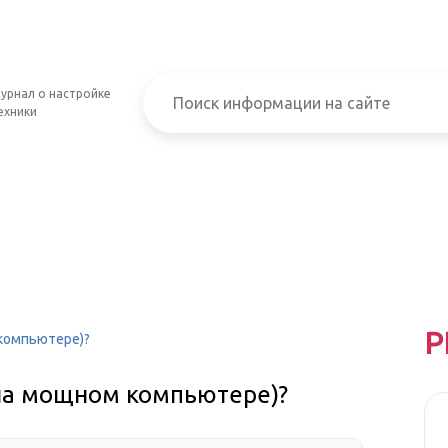
урнал о настройке
ехники
Р
компьютере)?
на мощном компьютере)?