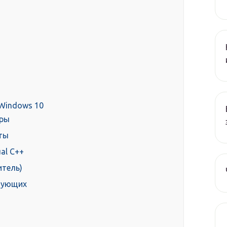
 Windows 10
гры
ты
ual C++
итель)
тующих