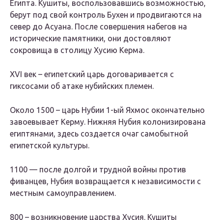
Египта. Кушиты, воспользовавшись возможностью,
берут под свой контроль Бухен и продвигаются на
север до Асуана. После совершения набегов на
исторические памятники, они достовляют
сокровища в столицу Хусию Керма.
XVI век – египетский царь договаривается с
гиксосами об атаке нубийских племен.
Около 1500 – царь Нубии 1-ый Яхмос окончательно
завоевывает Керму. Нижняя Нубия колонизирована
египтянами, здесь создается очаг самобытной
египетской культуры.
1100 — после долгой и трудной войны против
фиванцев, Нубия возвращается к независимости с
местным самоуправлением.
800 – возникновение царства Хусия. Кушиты