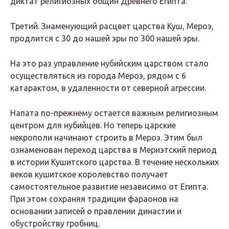
диктат религиозных общин Древнего Египта.
Третий. Знаменующий расцвет царства Куш, Мероэ,
продлится с 30 до нашей эры по 300 нашей эры.
На это раз управление нубийским царством стало
осуществляться из города Мероэ, рядом с 6
катарактом, в удаленности от северной агрессии.
Напата по-прежнему остается важным религиозным
центром для нубийцев. Но теперь царские
некрополи начинают строить в Мероэ. Этим был
ознаменован переход царства в Мериэтский период
в истории Кушитского царства. В течение нескольких
веков кушитское королевство получает
самостоятельное развитие независимо от Египта.
При этом сохраняя традиции фараонов на
основании записей о правлении династии и
обустройству гробниц.