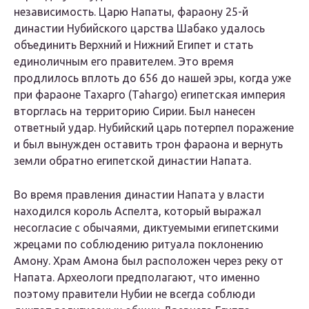
независимость. Царю Напаты, фараону 25-й
династии Нубийского царства Шабако удалось
объединить Верхний и Нижний Египет и стать
единоличным его правителем. Это время
продлилось вплоть до 656 до нашей эры, когда уже
при фараоне Тахарго (Tahargo) египетская империя
вторглась на территорию Сирии. Был нанесен
ответный удар. Нубийский царь потерпел поражение
и был вынужден оставить трон фараона и вернуть
земли обратно египетской династии Напата.
Во время правления династии Напата у власти
находился король Аспелта, который выражал
несогласие с обычаями, диктуемыми египетскими
жрецами по соблюдению ритуала поклонению
Амону. Храм Амона был расположен через реку от
Напата. Археологи предполагают, что именно
поэтому правители Нубии не всегда соблюди