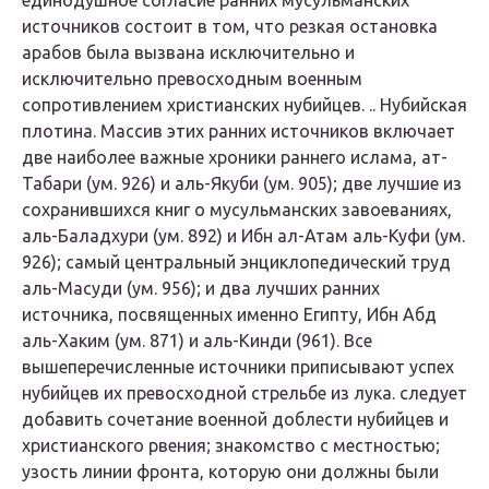
единодушное согласие ранних мусульманских
источников состоит в том, что резкая остановка
арабов была вызвана исключительно и
исключительно превосходным военным
сопротивлением христианских нубийцев. .. Нубийская
плотина. Массив этих ранних источников включает
две наиболее важные хроники раннего ислама, ат-
Табари (ум. 926) и аль-Якуби (ум. 905); две лучшие из
сохранившихся книг о мусульманских завоеваниях,
аль-Баладхури (ум. 892) и Ибн ал-Атам аль-Куфи (ум.
926); самый центральный энциклопедический труд
аль-Масуди (ум. 956); и два лучших ранних
источника, посвященных именно Египту, Ибн Абд
аль-Хаким (ум. 871) и аль-Кинди (961). Все
вышеперечисленные источники приписывают успех
нубийцев их превосходной стрельбе из лука. следует
добавить сочетание военной доблести нубийцев и
христианского рвения; знакомство с местностью;
узость линии фронта, которую они должны были