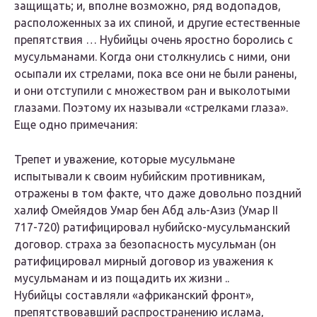
защищать; и, вполне возможно, ряд водопадов,
расположенных за их спиной, и другие естественные
препятствия … Нубийцы очень яростно боролись с
мусульманами. Когда они столкнулись с ними, они
осыпали их стрелами, пока все они не были ранены,
и они отступили с множеством ран и выколотыми
глазами. Поэтому их называли «стрелками глаза».
Еще одно примечания:
Трепет и уважение, которые мусульмане
испытывали к своим нубийским противникам,
отражены в том факте, что даже довольно поздний
халиф Омейядов Умар бен Абд аль-Азиз (Умар II
717-720) ратифицировал нубийско-мусульманский
договор. страха за безопасность мусульман (он
ратифицировал мирный договор из уважения к
мусульманам и из пощадить их жизни ..
Нубийцы составляли «африканский фронт»,
препятствовавший распространению ислама,