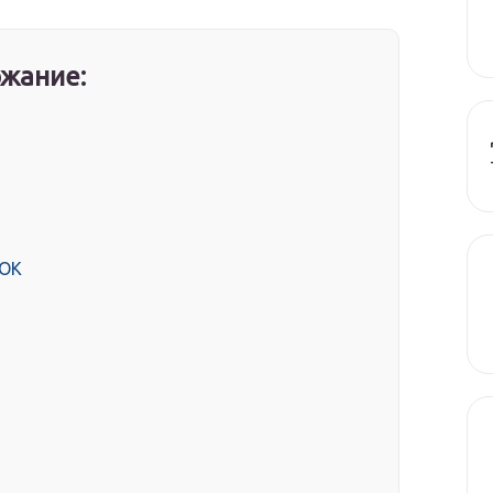
жание:
OOK