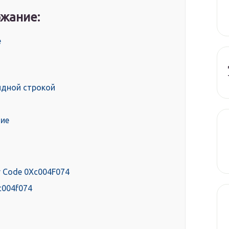
жание:
е
я
ндной строкой
тие
r Code 0Xc004F074
c004f074