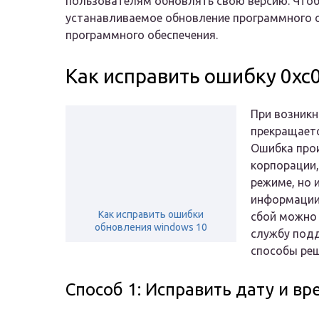
пользователям обновлять свою версию. Чтоб
устанавливаемое обновление программного 
программного обеспечения.
Как исправить ошибку 0xc
При возникн
прекращаетс
Ошибка прои
корпорации,
режиме, но 
информации.
Как исправить ошибки
сбой можно 
обновления windows 10
службу подд
способы реш
Способ 1: Исправить дату и вр