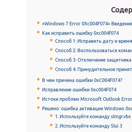
Содер
«Windows 7 Error 0Xc004F074» Введени
Как исправить ошибку 0xc004f074
Способ 1: Исправить дату и врем
Способ 2: Воспользоваться кома
Способ 3: Отключение защитника
Способ 4: Принудительное приня
В чем причина ошибки 0xC004F074?
Исправление ошибки 0xc004F074
Истоки проблем Microsoft Outlook Erro
Решено: ошибка активации Windows 0x
1. Используйте команду slmgr.vbs
2. Используйте команду Slui 3