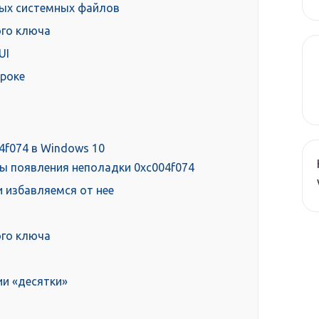
ных системных файлов
ого ключа
UI
троке
4f074 в Windows 10
ы появления неполадки 0xc004f074
 избавляемся от нее
ого ключа
и «десятки»