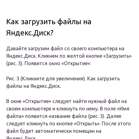
Как загрузить файлы на
Яндекс.Диск?
Давайте загрузим файл со своего компьютера на
Яндекс.Диск. Кликнем по желтой кнопке «Загрузить»
(рис. 3). Появится окно «Открытие»:
Рис. 3 (Кликните для увеличения). Как загрузить
файлы на Яндекс.Диск.
В окне «Открытие» следует найти нужный файл на
своем компьютере и кликнуть по нему. В поле «Имя
файла» появится название файла (рис. 3). Далее
следует кликнуть по кнопке «Открыть». После этого
файл будет автоматически помещен на
Яндекс.Диск.