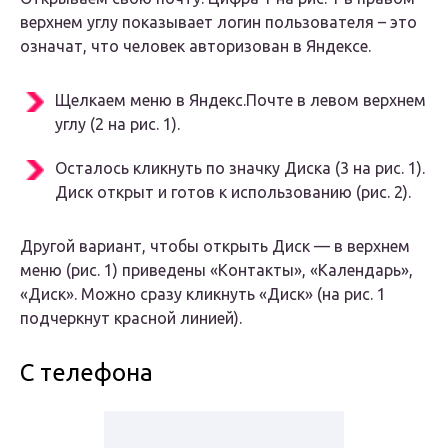
верхнем углу показывает логин пользователя – это
означат, что человек авторизован в Яндексе.
Щелкаем меню в Яндекс.Почте в левом верхнем
углу (2 на рис. 1).
Осталось кликнуть по значку Диска (3 на рис. 1).
Диск открыт и готов к использованию (рис. 2).
Другой вариант, чтобы открыть Диск — в верхнем
меню (рис. 1) приведены «Контакты», «Календарь»,
«Диск». Можно сразу кликнуть «Диск» (на рис. 1
подчеркнут красной линией).
С телефона