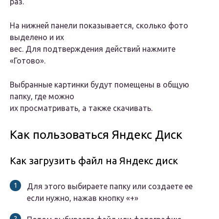
раз.
На нижней панели показывается, сколько фото
выделено и их
вес. Для подтверждения действий нажмите
«Готово».
Выбранные картинки будут помещены в общую
папку, где можно
их просматривать, а также скачивать.
Как пользоваться Яндекс Диск
Как загрузить файл на Яндекс диск
Для этого выбираете папку или создаете ее
если нужно, нажав кнопку «+»