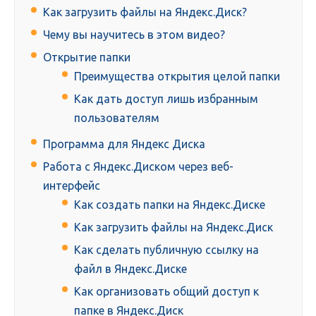
Как загрузить файлы на Яндекс.Диск?
Чему вы научитесь в этом видео?
Открытие папки
Преимущества открытия целой папки
Как дать доступ лишь избранным
пользователям
Программа для Яндекс Диска
Работа с Яндекс.Диском через веб-
интерфейс
Как создать папки на Яндекс.Диске
Как загрузить файлы на Яндекс.Диск
Как сделать публичную ссылку на
файл в Яндекс.Диске
Как организовать общий доступ к
папке в Яндекс.Диск