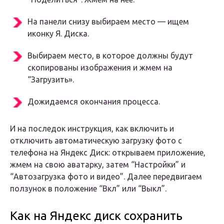
На панели снизу выбираем место — ищем
иконку Я. Диска.
Выбираем место, в которое должны будут
скопированы изображения и жмем на
“Загрузить».
Дожидаемся окончания процесса.
И на последок инструкция, как включить и
отключить автоматическую загрузку фото с
телефона на Яндекс Диск: открываем приложение,
жмем на свою аватарку, затем “Настройки” и
“Автозагрузка фото и видео”. Далее передвигаем
ползунок в положение “Вкл” или “Выкл”.
Как на Яндекс диск сохранить