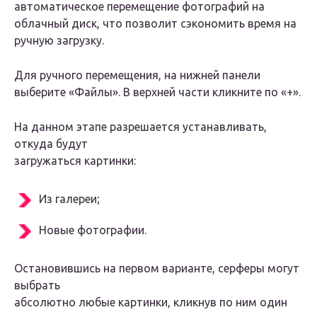
автоматическое перемещение фотографий на
облачный диск, что позволит сэкономить время на
ручную загрузку.
Для ручного перемещения, на нижней панели
выберите «Файлы». В верхней части кликните по «+».
На данном этапе разрешается устанавливать,
откуда будут
загружаться картинки:
Из галереи;
Новые фотографии.
Остановившись на первом варианте, серферы могут
выбрать
абсолютно любые картинки, кликнув по ним один