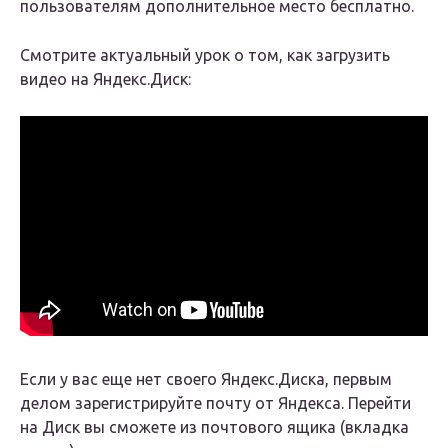
пользователям дополнительное место бесплатно.
Смотрите актуальный урок о том, как загрузить
видео на Яндекс.Диск:
Если у вас еще нет своего Яндекс.Диска, первым
делом зарегистрируйте почту от Яндекса. Перейти
на Диск вы сможете из почтового ящика (вкладка