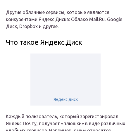
Другие облачные сервисы, которые являются
конкурентами Яндекс.Диска: Облако Mail.Ru, Google
Диск, Dropbox и другие.
Что такое Яндекс.Диск
Яндекс диск
Каждый пользователь, который зарегистрировал
Яндекс Почту, получает «плюшки» в виде различных
удобных сервисов. Например, к ним относятся