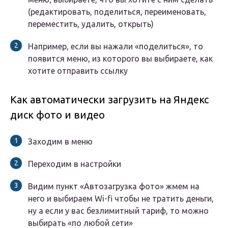
(редактировать, поделиться, переименовать,
переместить, удалить, открыть)
Например, если вы нажали «поделиться», то
появится меню, из которого вы выбираете, как
хотите отправить ссылку
Как автоматически загрузить на Яндекс
диск фото и видео
Заходим в меню
Переходим в настройки
Видим пункт «Автозагрузка фото» жмем на
него и выбираем Wi-fi чтобы не тратить деньги,
ну а если у вас безлимитный тариф, то можно
выбирать «по любой сети»