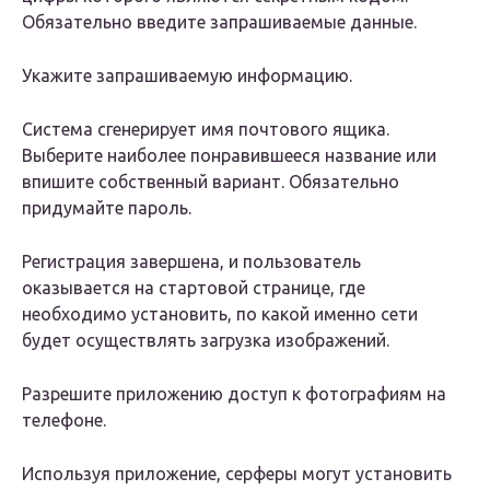
Обязательно введите запрашиваемые данные.
Укажите запрашиваемую информацию.
Система сгенерирует имя почтового ящика.
Выберите наиболее понравившееся название или
впишите собственный вариант. Обязательно
придумайте пароль.
Регистрация завершена, и пользователь
оказывается на стартовой странице, где
необходимо установить, по какой именно сети
будет осуществлять загрузка изображений.
Разрешите приложению доступ к фотографиям на
телефоне.
Используя приложение, серферы могут установить