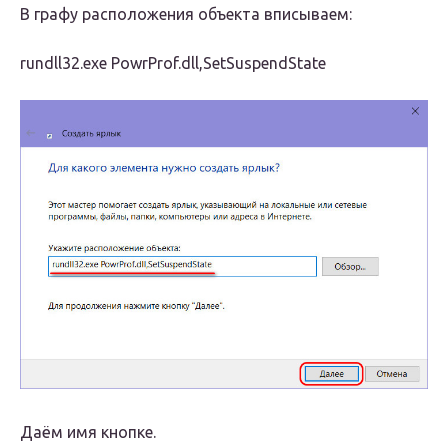
В графу расположения объекта вписываем:
rundll32.exe PowrProf.dll,SetSuspendState
Даём имя кнопке.