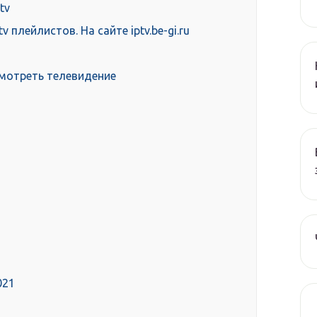
tv
плейлистов. На сайте iptv.be-gi.ru
мотреть телевидение
021