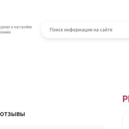
урнал о настройке
ехники
Р
, отзывы