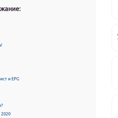
жание:
TV
ист и EPG
л?
 2020