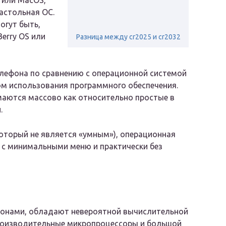
 или MacOS,
настольная ОС.
огут быть,
Berry OS или
Разница между cr2025 и cr2032
елефона по сравнению с операционной системой
ом использования программного обеспечения.
маются массово как относительно простые в
.
который не является «умным»), операционная
я, с минимальными меню и практически без
онами, обладают невероятной вычислительной
роизводительные микропроцессоры и большой