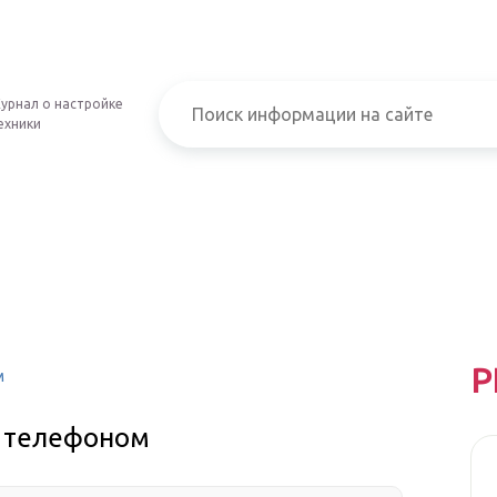
урнал о настройке
ехники
Р
м
 телефоном