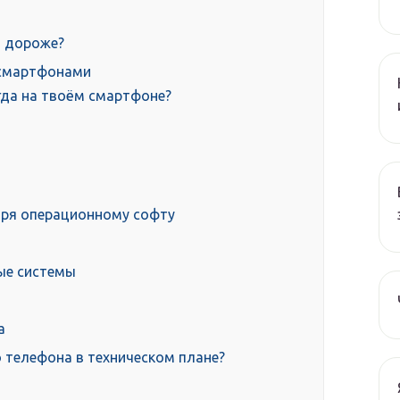
, дороже?
 смартфонами
гда на твоём смартфоне?
ря операционному софту
ые системы
а
 телефона в техническом плане?